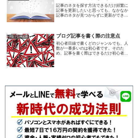
記事のネタを探す方法できるだけ頻繁に
記事を更新したいと思っても、なかなか
記事のネタが見つからずに更新ができな
い人もいます。ビジネス用のブログで挫
折する原因としては、書くネタが見つか
らなくて、だんだん更新間隔が伸びてい
き、そのまま更新を止めて...
ブログ記事を書く際の注意点
ブログ記事戦略
初心者目線で書くどのジャンルでも、人
数が一番多いのは初心者です。そのた
め、記事を書く際はできるだけ初心者に
も分かるように書いてあげる必要があり
ます。人は特定のジャンルに詳しくなる
と、どうしても専門用語を多用してしま
う傾向があります。しかし、...