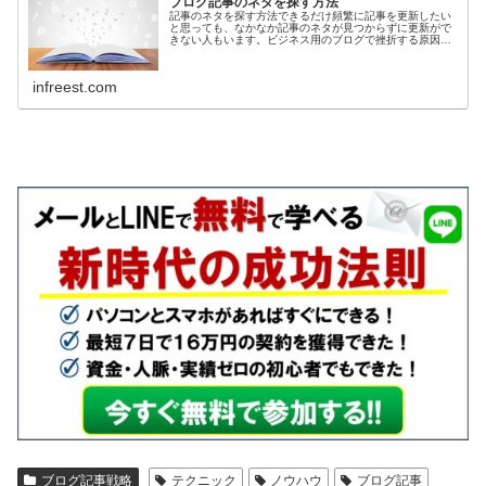
ブログ記事のネタを探す方法
記事のネタを探す方法できるだけ頻繁に記事を更新したい
と思っても、なかなか記事のネタが見つからずに更新がで
きない人もいます。ビジネス用のブログで挫折する原因と
しては、書くネタが見つからなくて、だんだん更新間隔が
伸びていき、そのまま更新を止めて...
infreest.com
ブログ記事戦略
テクニック
ノウハウ
ブログ記事