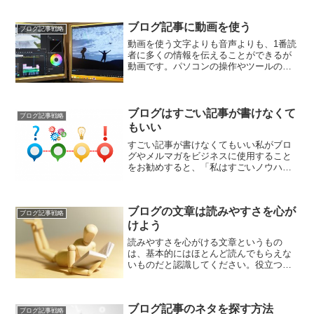
へのリンクをクリックしてもらう・資料
請求をしてもらう・キャン...
ブログ記事に動画を使う
ブログ記事戦略
動画を使う文字よりも音声よりも、1番読
者に多くの情報を伝えることができるが
動画です。パソコンの操作やツールの使
い方などを説明する場合は、実際の作業
画面を動画で見せてあげれば、どんな初
心者もすぐに理解することができます。
今は動画マーケティング...
ブログはすごい記事が書けなくて
ブログ記事戦略
もいい
すごい記事が書けなくてもいい私がブロ
グやメルマガをビジネスに使用すること
をお勧めすると、「私はすごいノウハウ
を持ってないし、情報発信するなんて出
来ないです！」と最初から諦めてしまう
人がいます。しかし、そんな人でも読者
ブログの文章は読みやすさを心が
を集めて商品を購入しても...
ブログ記事戦略
けよう
読みやすさを心がける文章というもの
は、基本的にはほとんど読んでもらえな
いものだと認識してください。役立つ記
事を一生懸命書いているからといって、
読者は勝手に増えてはいきません。そし
て、素晴らしい内容を書いていても、読
ブログ記事のネタを探す方法
者に読みにくい文章だと思わ...
ブログ記事戦略