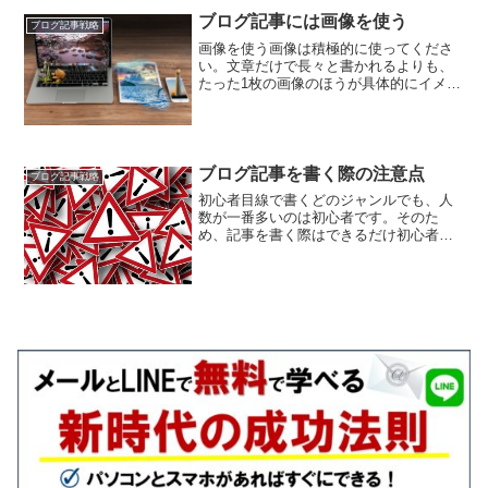
らなくて、だんだん更新間隔が伸びてい
き、そのまま更新を止めて...
ブログ記事には画像を使う
ブログ記事戦略
画像を使う画像は積極的に使ってくださ
い。文章だけで長々と書かれるよりも、
たった1枚の画像のほうが具体的にイメー
ジを伝える力があります。画像は読者の
視覚に強く訴えることができます。綺麗
な風景や、パソコンでの操作方法、ツー
ルの使い方など、文字だ...
ブログ記事を書く際の注意点
ブログ記事戦略
初心者目線で書くどのジャンルでも、人
数が一番多いのは初心者です。そのた
め、記事を書く際はできるだけ初心者に
も分かるように書いてあげる必要があり
ます。人は特定のジャンルに詳しくなる
と、どうしても専門用語を多用してしま
う傾向があります。しかし、...