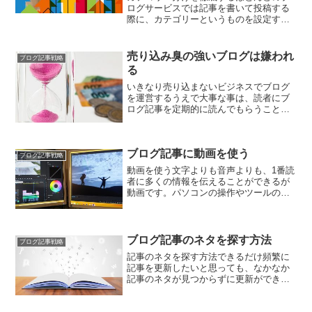
ログサービスでは記事を書いて投稿する
際に、カテゴリーというものを設定する
ことができます。例えば、集客について
書いた記事はカテゴリーで「集客」を作
り、アクセスアップについて書いた記事
売り込み臭の強いブログは嫌われ
ブログ記事戦略
はカテゴリーで「アクセス...
る
いきなり売り込まないビジネスでブログ
を運営するうえで大事な事は、読者にブ
ログ記事を定期的に読んでもらうことで
す。商品を売ることは、必ずその後で
す。固定読者が増えないことには商品が
売れることはほとんどありません。ブロ
ブログ記事に動画を使う
グを作成してすぐに、「今す...
ブログ記事戦略
動画を使う文字よりも音声よりも、1番読
者に多くの情報を伝えることができるが
動画です。パソコンの操作やツールの使
い方などを説明する場合は、実際の作業
画面を動画で見せてあげれば、どんな初
心者もすぐに理解することができます。
今は動画マーケティング...
ブログ記事のネタを探す方法
ブログ記事戦略
記事のネタを探す方法できるだけ頻繁に
記事を更新したいと思っても、なかなか
記事のネタが見つからずに更新ができな
い人もいます。ビジネス用のブログで挫
折する原因としては、書くネタが見つか