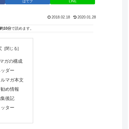
はてブ
LINE
2018.02.18
2020.01.28
約10分
で読めます。
次
マガの構成
ヘッダー
メルマガ本文
お勧め情報
編集後記
フッター