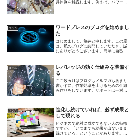
具体例を解説します。例えば、パワース
トーン産業です。運気を上げる開運アイ
テムとして、多くの人が購入するパワー
ストーンですが、安売りされている観光
地のお土産やショッピングモ...
ワードプレスのブログを始めまし
コラム
た
はじめまして。亀井と申します。この度
は、私のブログに訪問していただき、誠
にありがとうございます。簡単に自己紹
介させてもらいます。亀井賢二郎1972年
生まれ B型自動車販売店の経営やアフィ
リエイト、セミナー講師を経て、現在
レバレッジの効く仕組みを準備す
コラム
は、コンサルタントと...
る
ここ数ヵ月はブログもメルマガもあまり
書かずに、作業効率を上げるための仕組
み作りをしています。サポートは一対一
なので効率化は難しいですが、それ以外
は今でも効率的に働いているので、20人
以上のクライアントさんを抱えていて
進化し続けていれば、必ず成果と
も、まだまだ余裕がある状...
コラム
して現れる
ビジネスで絶対に成功できない人の特徴
ですが、「いつまでも結果が出ないまま
続けている」ということがあります。続