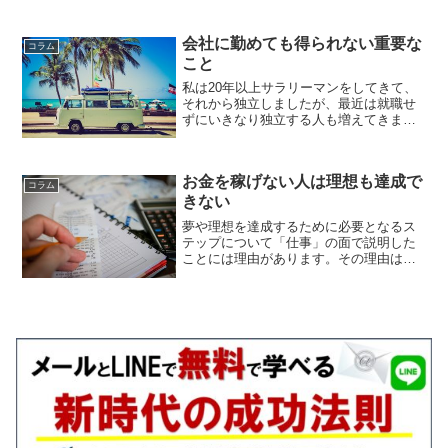
けているというよりは、放置していると
言った方が正しいかもしれません。何で
もそうですが、最初は誰でも初心者なの
会社に勤めても得られない重要な
コラム
で最初の頃は何でも未熟な...
こと
私は20年以上サラリーマンをしてきて、
それから独立しましたが、最近は就職せ
ずにいきなり独立する人も増えてきまし
たね。私のコンサル生にも大卒で就職せ
ずに自分のビジネスで生活している人が
何人かいます。話題になったブロガーの
お金を稼げない人は理想も達成で
話世の中には同じような...
コラム
きない
夢や理想を達成するために必要となるス
テップについて「仕事」の面で説明した
ことには理由があります。その理由は、
夢や理想を達成するため、お金を稼ぐ力
が絶対に必要だからです。お金が無けれ
ば食べることもできなくなります。服も
買えません。住む場所にも...