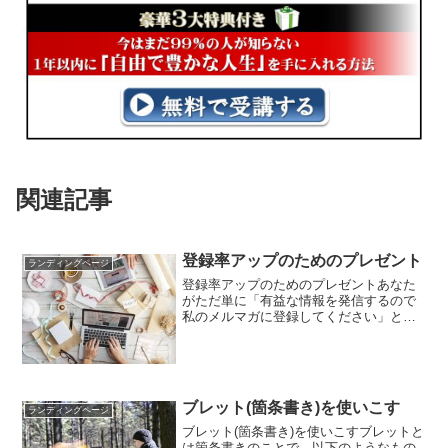
関連記事
登録率アップのためのプレゼント
ランディングページ
登録率アップのためのプレゼントあなた
がただ単に「有益な情報を発信するので
私のメルマガに登録してください」と呼
びかけても、大きな実績を持っている
か、有名な人でもない限りは、メールア
ドレスの登録を簡単にしてもらうことは
できないでしょう。そこで、...
ブレット(箇条書き)を使いこす
ランディングページ
ブレット(箇条書き)を使いこすブレットと
は箇条書きのことで、以下のようなもの