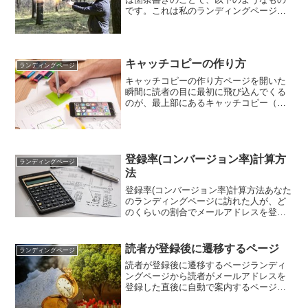
です。これは私のランディングページに
記載している箇条書きです。ブレッド
は、あなたのメールマガジンに登録する
ことや、あなたからのプレゼントを受け
取ることにより、学べる...
キャッチコピーの作り方
ランディングページ
キャッチコピーの作り方ページを開いた
瞬間に読者の目に最初に飛び込んでくる
のが、最上部にあるキャッチコピー（ヘ
ッドコピー）です。インターネットユー
ザーは基本的に3秒程度でそのページを読
むかどうかを判断するので、キャッチコ
ピーの文章により、その...
登録率(コンバージョン率)計算方
ランディングページ
法
登録率(コンバージョン率)計算方法あなた
のランディングページに訪れた人が、ど
のくらいの割合でメールアドレスを登録
してくれているのか把握できれば、ラン
ディングページの改善につなげることが
できます。今後の改善のために、登録率
読者が登録後に遷移するページ
ランディングページ
（コンバージョン率)...
読者が登録後に遷移するページランディ
ングページから読者がメールアドレスを
登録した直後に自動で案内するページを
サンキューページと呼びますが、これは