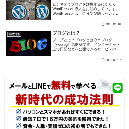
ビジネスでブログを活用するにあたり、
WordPressの導入をお勧めしています。
WordPressとは、自分で契約したレンタ
ルサーバーにインストールして運営する
ブログです。そのため、WordPressの運
2018.01.16
営にはレンタルサーバーの契約をする必
要があります。本ブログで推奨するのは
ブログとは？
基礎知識
「エックスサーバー」のx10プランで、月
ブログとは？ブログとはウェブログ
額は約1,000 円です。◆エックスサーバ
（weblog）の略称です。インターネット
ーアメーバブログ（アメブロ）や FC2ブ
上で日記などを公開できるサービスのこ
ロ...
とで、主なブログサービスとしては以下
のような無料のレンタルブログサービス
2018.01.07
というものがあります。・アメーバブロ
グ（アメブロ）・FC2ブログ・Seesaaブ
ログブログサービスを提供している会社
が運営しているシステムを使用して、自
分のブログを運営します。また、上記の
ような他社の管理下ではなく、自...