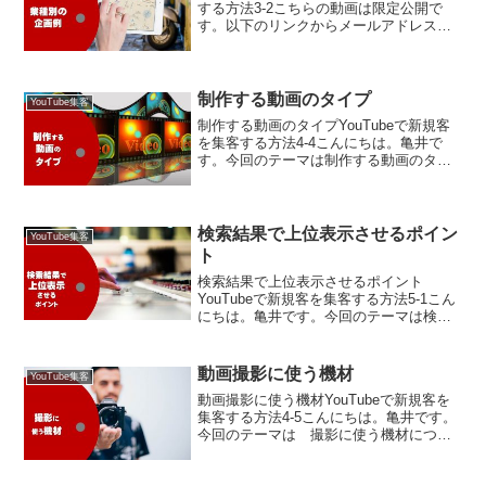
する方法3-2こちらの動画は限定公開で
す。以下のリンクからメールアドレスを
登録すれば、無料で視聴できるようにな
ります。⇒ 無料プレゼントはこちら
NEXT次は、『制作する動画の長さ』をご
視聴ください。
制作する動画のタイプ
YouTube集客
制作する動画のタイプYouTubeで新規客
を集客する方法4-4こんにちは。亀井で
す。今回のテーマは制作する動画のタイ
プについて解説します。このビデオで
は、10タイプの自社制作簡単YouTube動
画のテンプレートを公開しますので、こ
れを見れば...
検索結果で上位表示させるポイン
YouTube集客
ト
検索結果で上位表示させるポイント
YouTubeで新規客を集客する方法5-1こん
にちは。亀井です。今回のテーマは検索
結果で上位表示させるポイントについて
解説します。このビデオを見ることであ
なたは、インターネットでの検索結果で
動画撮影に使う機材
YouTube集客
上位表示させるポイ...
動画撮影に使う機材YouTubeで新規客を
集客する方法4-5こんにちは。亀井です。
今回のテーマは 撮影に使う機材につい
て解説します。このビデオを見ることで
あなたは、動画撮影に必要な機材につい