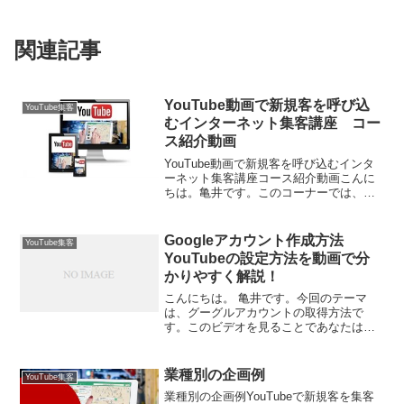
関連記事
YouTube動画で新規客を呼び込
YouTube集客
むインターネット集客講座 コー
ス紹介動画
YouTube動画で新規客を呼び込むインタ
ーネット集客講座コース紹介動画こんに
ちは。亀井です。このコーナーでは、簡
単なYouTube動画からの誘導で自社サイ
トのアクセスアップを行い、売り上げア
ップにつなげる方法を一からご紹介しま
Googleアカウント作成方法
YouTube集客
す。簡単な動...
YouTubeの設定方法を動画で分
かりやすく解説！
こんにちは。 亀井です。今回のテーマ
は、グーグルアカウントの取得方法で
す。このビデオを見ることであなたは、
グーグルアカウントを取得することがで
きるように なります。そして、グーグル
のメールサービスであるGmailを利用でき
業種別の企画例
YouTube集客
るようになります。...
業種別の企画例YouTubeで新規客を集客