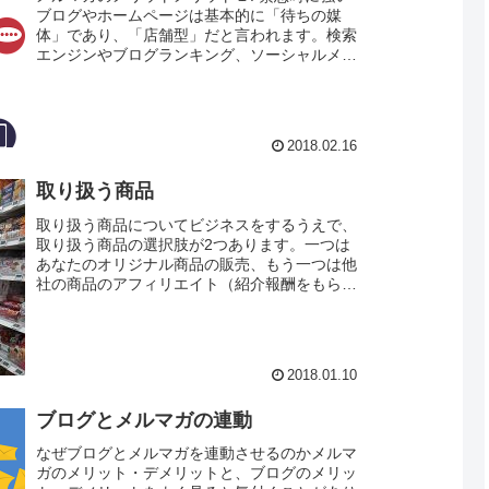
ブログやホームページは基本的に「待ちの媒
体」であり、「店舗型」だと言われます。検索
エンジンやブログランキング、ソーシャルメデ
ィアなどからお客が訪れてくれることを待たな
ければなりません。逆にメルマガは「攻めの媒
体」であり、「営業マン」のようなものだと言
われます。お客が来てくれるのをただ単に待つ
2018.02.16
のではなく、伝えたい情報があれば、こちらか
ら相手のメールボックス...
取り扱う商品
取り扱う商品についてビジネスをするうえで、
取り扱う商品の選択肢が2つあります。一つは
あなたのオリジナル商品の販売、もう一つは他
社の商品のアフィリエイト（紹介報酬をもらう
ビジネスモデル）です。あなたが独自の商品を
持っている場合はオリジナル商品の販売を選択
して問題ありません。しかし、まだ商品を持っ
ていない場合は、アフィリエイトから始めてみ
2018.01.10
ると良いでしょう。商品、サービスを設計し、
作成する場合は大きな労...
ブログとメルマガの連動
なぜブログとメルマガを連動させるのかメルマ
ガのメリット・デメリットと、ブログのメリッ