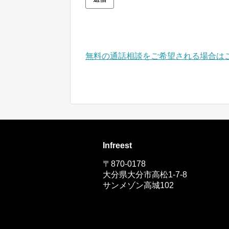
無料の通話相談をご希望される場合は
Infreest
〒870-0178
大分県大分市高松1-7-8
サンメゾン高城102